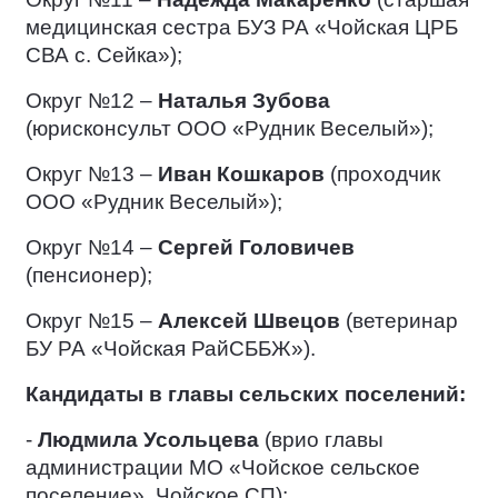
медицинская сестра БУЗ РА «Чойская ЦРБ
СВА с. Сейка»);
Округ №12 –
Наталья Зубова
(юрисконсульт ООО «Рудник Веселый»);
Округ №13 –
Иван Кошкаров
(проходчик
ООО «Рудник Веселый»);
Округ №14 –
Сергей Головичев
(пенсионер);
Округ №15 –
Алексей Швецов
(ветеринар
БУ РА «Чойская РайСББЖ»).
Кандидаты в главы сельских поселений:
-
Людмила Усольцева
(врио главы
администрации МО «Чойское сельское
поселение». Чойское СП);