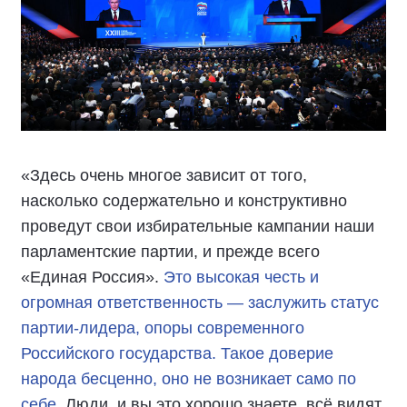
«Здесь очень многое зависит от того,
насколько содержательно и конструктивно
проведут свои избирательные кампании наши
парламентские партии, и прежде всего
«Единая Россия».
Это высокая честь и
огромная ответственность — заслужить статус
партии-лидера, опоры современного
Российского государства. Такое доверие
народа бесценно, оно не возникает само по
себе
. Люди, и вы это хорошо знаете, всё видят,