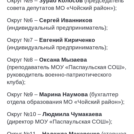
Округ №5 –
Зураб Колосов
(председатель
совета депутатов МО «Чойский район»);
Округ №6 –
Сергей Иванников
(индивидуальный предприниматель);
Округ №7 –
Евгений Кириченко
(индивидуальный предприниматель);
Округ №8 –
Оксана Мызаева
(преподаватель МОУ «Паспаульская СОШ»,
руководитель военно-патриотического
клуба);
Округ №9 –
Марина Наумова
(бухгалтер
отдела образования МО «Чойский район»);
Округ №10 –
Людмила Чумакаева
(директор МОУ «Паспаульская СОШ»);
Округ №11 –
Надежда Макаренко
(старшая