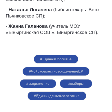
-
Наталья Логачева
(библиотекарь. Верх-
Пьянковское СП);
-
Жанна Галанова
(учитель МОУ
«Ыныргинская СОШ». Ыныргинское СП).
#ЕдинаяРоссия04
#ЧойскоеместноеотделениеЕР
#выдвижение
#выборы
#Единыйденьголосования