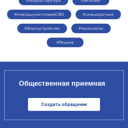
#инфраструктура
#регионы
#помощьучастникамСВО
#семьисдетьми
#благоустройство
#технологии
#Якушев
Общественная приемная
Создать обращение