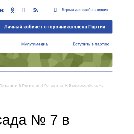
Версия для слабовидящих
Личный кабинет сторонника/члена Партии
Мультимедиа
Вступить в партию
Региональный исполнительный комитет
Лучшими В Регионе И Готовятся К Всероссийскому
сада № 7 в