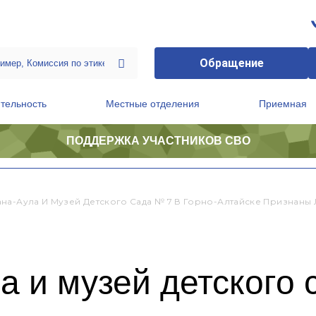
Обращение
тельность
Местные отделения
Приемная
ПОДДЕРЖКА УЧАСТНИКОВ СВО
ственной приемной Председателя Партии
Президиум регионального политического совета
на-Аула И Музей Детского Сада № 7 В Горно-Алтайске Признаны 
 и музей детского 