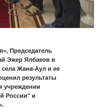
я», Председатель
ай Эжер Ялбаков в
 села Жана-Аул и ее
 оценил результаты
м учреждении
й России" и
».