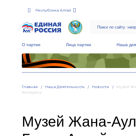
Республика Алтай
О партии
Лица партии
Наша дея
Местные общественные приемные Партии
Руководитель Региональной обще
Народная программа «Единой России»
Главная
Наша Деятельность
Новости
Музей Жа
Конкурсу
Музей Жана-Аула