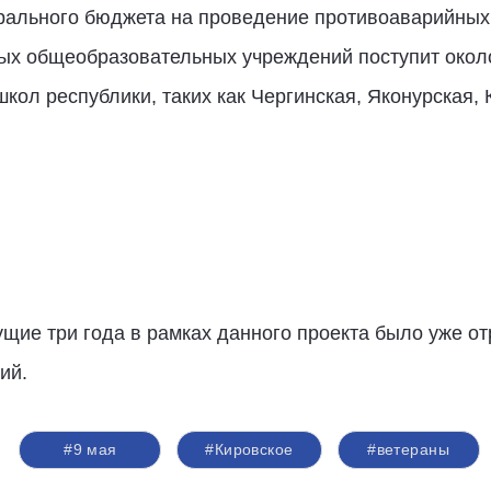
ерального бюджета на проведение противоаварийных
ых общеобразовательных учреждений поступит около
кол республики, таких как Чергинская, Яконурская, 
ущие три года в рамках данного проекта было уже о
ий.
#9 мая
#Кировское
#ветераны