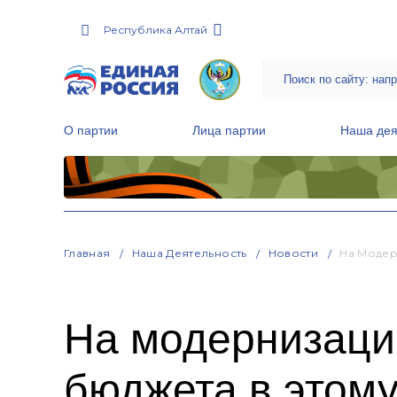
Республика Алтай
О партии
Лица партии
Наша дея
Местные общественные приемные Партии
Руководитель Региональной обще
Народная программа «Единой России»
Главная
Наша Деятельность
Новости
На Модер
На модернизаци
бюджета в этому