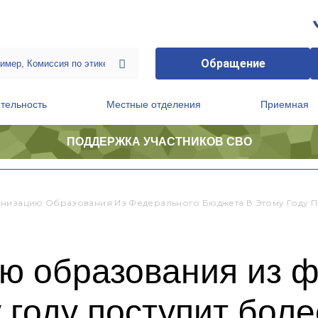
Обращение
тельность
Местные отделения
Приемная
ПОДДЕРЖКА УЧАСТНИКОВ СВО
ственной приемной Председателя Партии
Президиум регионального политического совета
низацию Образования Из Федерального Бюджета В Этому Году П
ю образования из 
 году поступит боле