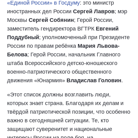
«Единой России» в Госдуму
: это министр
иностранных дел России
Сергей Лавров
; мэр
Москвы
Сергей Собянин
; Герой России,
заместитель гендиректора ВГТРК
Евгений
Поддубный
; уполномоченный при Президенте
России по правам ребёнка
Мария Львова-
Белова
; Герой России, начальник Главного
штаба Всероссийского детско-юношеского
военно-патриотического общественного
движения «Юнармия»
Владислав Головин
.
«Этот список должны возглавить люди,
которых знает страна. Благодаря их делам и
твёрдой патриотической позиции, что особенно
важно в сегодняшней ситуации. Те, кто
защищают суверенитет и национальные
интересы России на поле боя, на