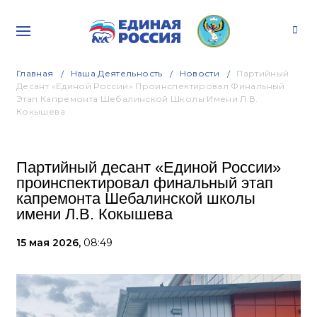
Главная
Наша Деятельность
Новости
Партийный
Десант «Единой России» Проинспектировал Финальный
Этап Капремонта Шебалинской Школы Имени Л.В.
Кокышева
Партийный десант «Единой России»
проинспектировал финальный этап
капремонта Шебалинской школы
имени Л.В. Кокышева
15 мая 2026,
08:49