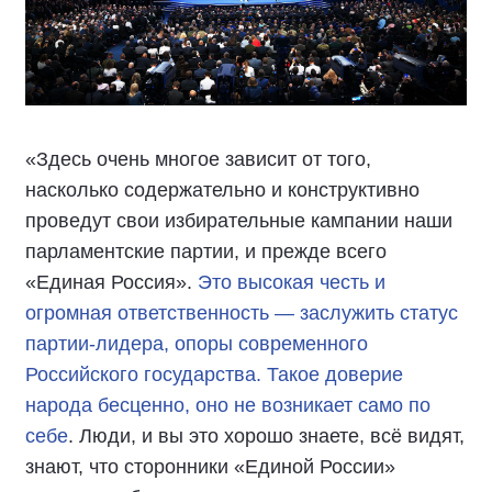
«Здесь очень многое зависит от того,
насколько содержательно и конструктивно
проведут свои избирательные кампании наши
парламентские партии, и прежде всего
«Единая Россия».
Это высокая честь и
огромная ответственность — заслужить статус
партии-лидера, опоры современного
Российского государства. Такое доверие
народа бесценно, оно не возникает само по
себе
. Люди, и вы это хорошо знаете, всё видят,
знают, что сторонники «Единой России»