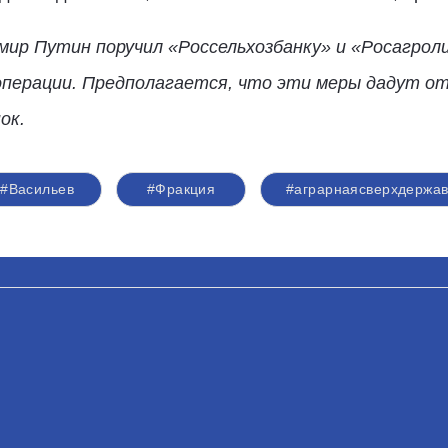
ир Путин поручил «Россельхозбанку» и «Росагроли
операции. Предполагается, что эти меры дадут 
ок.
#Васильев
#Фракция
#аграрнаясверхдержа