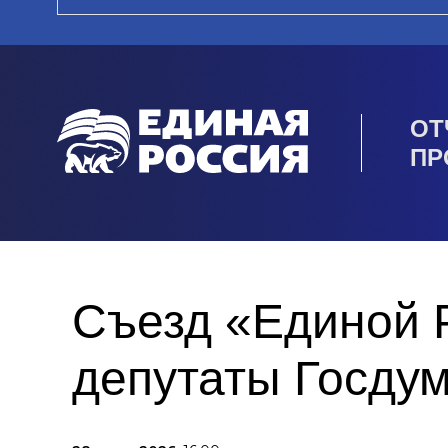
ОТ
ПР
Съезд «Единой 
депутаты Госдум