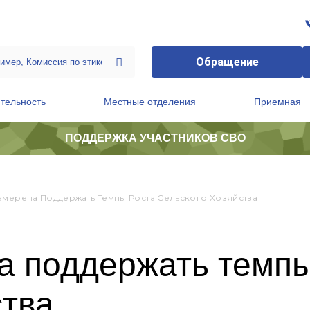
Обращение
тельность
Местные отделения
Приемная
ПОДДЕРЖКА УЧАСТНИКОВ СВО
ственной приемной Председателя Партии
Президиум регионального политического совета
амерена Поддержать Темпы Роста Сельского Хозяйства
а поддержать темпы
ства