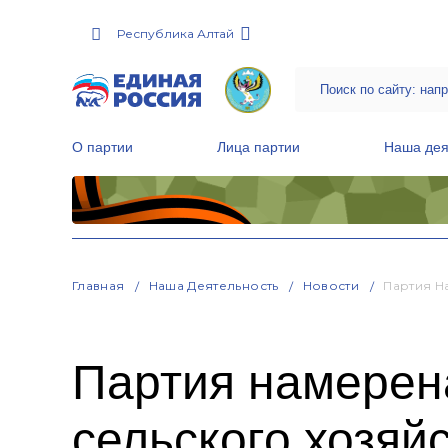
Республика Алтай
О партии
Лица партии
Наша дея
Местные общественные приемные Партии
Руководитель Региональной обще
Народная программа «Единой России»
Главная
Наша Деятельность
Новости
Партия Н
Партия намерен
сельского хозяй