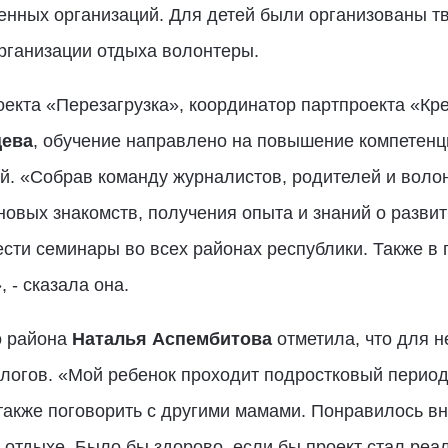
нных организаций. Для детей были организованы тв
 организации отдыха волонтеры.
оекта «Перезагрузка», координатор партпроекта «Кре
цева
, обучение направлено на повышение компетенц
. «Собрав команду журналистов, родителей и воло
овых знакомств, получения опыта и знаний о развит
сти семинары во всех районах республики. Также в 
 - сказала она.
о района
Наталья Аспембитова
отметила, что для 
ологов. «Мой ребенок проходит подростковый период
также поговорить с другими мамами. Понравилось в
 отдыхе. Было бы здорово, если бы проект стал реа