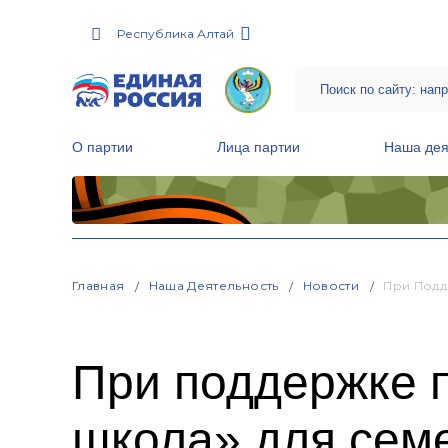
Республика Алтай
О партии
Лица партии
Наша дея
Местные общественные приемные Партии
Руководитель Региональной обще
Народная программа «Единой России»
Главная
Наша Деятельность
Новости
При Подд
При поддержке п
школа» для сем