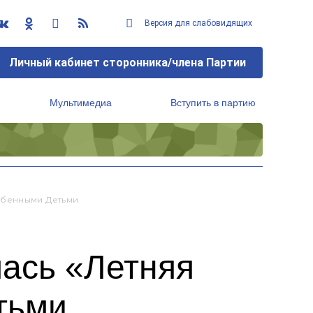
Версия для слабовидящих
Личный кабинет сторонника/члена Партии
Мультимедиа
Вступить в партию
Региональный исполнительный комитет
обенными Детьми
лась «Летняя
тьми