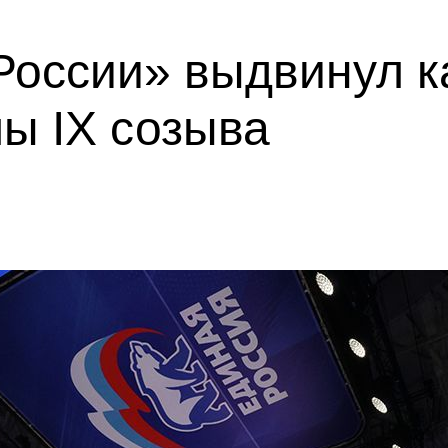
России» выдвинул к
ы IX созыва