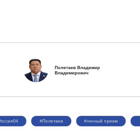
Полетаев Владимир
Владимирович
Россия04
#Полетаев
#личный прием