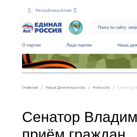
Республика Алтай
О партии
Лица партии
Наша дея
Местные общественные приемные Партии
Руководитель Региональной обще
Народная программа «Единой России»
Главная
Наша Деятельность
Новости
Сенатор 
Сенатор Владим
приём граждан