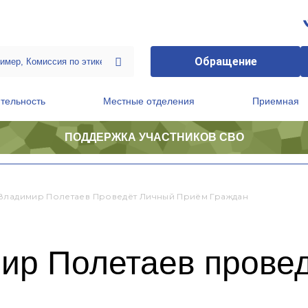
Обращение
тельность
Местные отделения
Приемная
ПОДДЕРЖКА УЧАСТНИКОВ СВО
ственной приемной Председателя Партии
Президиум регионального политического совета
Владимир Полетаев Проведёт Личный Приём Граждан
ир Полетаев прове