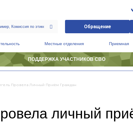
Обращение
тельность
Местные отделения
Приемная
ПОДДЕРЖКА УЧАСТНИКОВ СВО
ственной приемной Председателя Партии
Президиум регионального политического совета
Гигель Провела Личный Приём Граждан
провела личный при