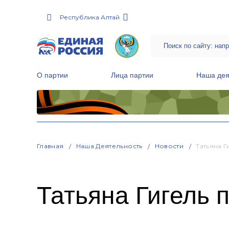
Республика Алтай
О партии
Лица партии
Наша дея
Местные общественные приемные Партии
Руководитель Региональной обще
Народная программа «Единой России»
Главная
Наша Деятельность
Новости
Татьяна 
Татьяна Гигель 