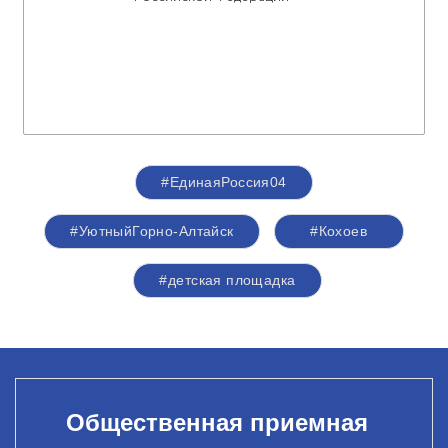
#ЕдинаяРоссия04
#УютныйГорно-Алтайск
#Кохоев
#детская площадка
Общественная приемная