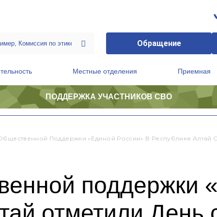
Обращение
тельность
Местные отделения
Приемная
ПОДДЕРЖКА УЧАСТНИКОВ СВО
ственной приемной Председателя Партии
Президиум регионального политического совета
Общественной Поддержки «Единой России» В Республике Алтай О
венной поддержки 
тай отметили День 