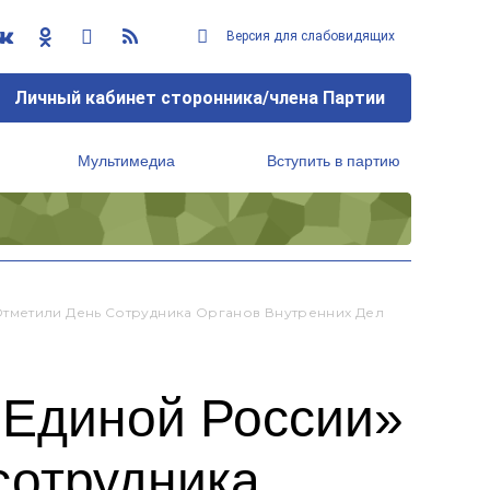
Версия для слабовидящих
Личный кабинет сторонника/члена Партии
Мультимедиа
Вступить в партию
Региональный исполнительный комитет
тметили День Сотрудника Органов Внутренних Дел
«Единой России»
сотрудника