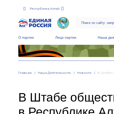
Республика Алтай
О партии
Лица партии
Наша дея
Местные общественные приемные Партии
Руководитель Региональной обще
Народная программа «Единой России»
Главная
Наша Деятельность
Новости
В Штабе 
В Штабе общест
в Республике Ал