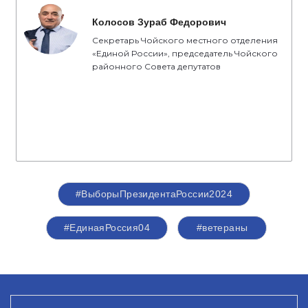
Колосов Зураб Федорович
Секретарь Чойского местного отделения
«Единой России», председатель Чойского
районного Совета депутатов
#ВыборыПрезидентаРоссии2024
#ЕдинаяРоссия04
#ветераны